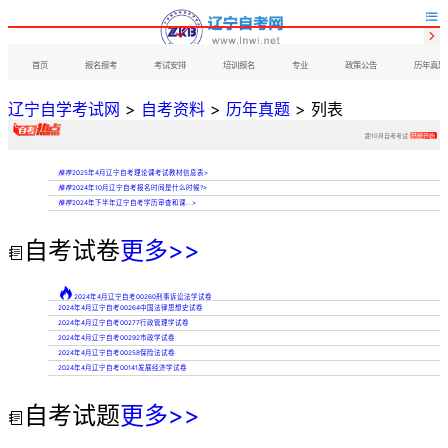


首页
报名报考
考试安排
培训报名
专业
政策公告
历年真题
辽宁自学考试网
>
自考资料
>
历年真题
> 列表
距10月自考考试
已经开始
推荐
2025年4月辽宁自考理论课考试教材信息表
>
推荐
2024年10月辽宁自考报名时间是什么时候?
>
推荐
2024年下半年辽宁自考学历审查和课...
>
自考试卷
更多>>


2024年4月辽宁自考00260刑事诉讼法学试卷
2024年4月辽宁自考00264中国法律思想史试卷
2024年4月辽宁自考00277行政管理学试卷
2024年4月辽宁自考00292市政学试卷
2024年4月辽宁自考00258保险法试卷
2024年4月辽宁自考00141发展经济学试卷
自考试题
更多>>
