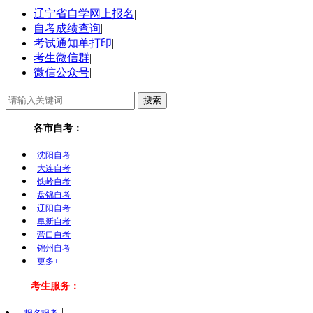
辽宁省自学网上报名
|
自考成绩查询
|
考试通知单打印
|
考生微信群
|
微信公众号
|
各市自考：
|
沈阳自考
|
大连自考
|
铁岭自考
|
盘锦自考
|
辽阳自考
|
阜新自考
|
营口自考
|
锦州自考
更多+
考生服务：
|
报名报考