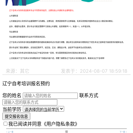
辽宁自考大专的科目因报考专业不同而有所差异，主要包括公共课和专业课两部分。
公共课科目
公共课是自考大专所有专业都需要学习的课程，主要包括：思想道德修养与法律基础、毛泽东思想和中国特色社会主义理论体系概论。
此外，根据专业需求，部分专业可能还需要学习其他公共课程，如高等数学(一)、英语(一)、大学语文等。
专业课科目
专业课科目则根据报考专业的不同而有所区别。
辽宁自考大专的科目可能会根据教育部的最新政策和考试计划进行调整，建议考生在报考前仔细查阅辽宁招生考试之窗等官方渠道发布的最新信息。
部分专业除了理论课程外，还包括实践环节，如实验、实训、课程设计等，这些环节也是考生必须完成的。
辽宁自考大专的考试时间和地点由辽宁省自考办统一安排，考生需按照规定的时间和地点参加考试。
上文就是关于“辽宁自考大专有哪些科目?”的相关内容介绍，想要了解更多辽宁自考大专的相关资讯，敬请关注辽宁自考网!
来源：其它
发表于：2024-08-07 18:59:18
辽宁自考培训报名预约
您的姓名
联系方式
当前学历
提交报名信息
我已阅读并同意
《用户隐私条款》

< 上一章
下一章 >