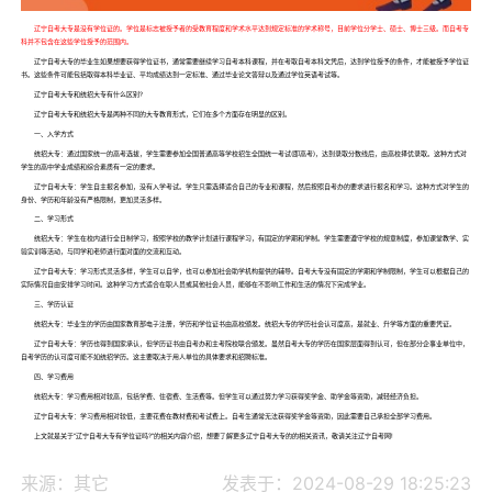
辽宁自考大专是没有学位证的。学位是标志被授予者的受教育程度和学术水平达到规定标准的学术称号，目前学位分学士、硕士、博士三级。而自考专
科并不包含在这些学位授予的范围内。
辽宁自考大专的毕业生如果想要获得学位证书，通常需要继续学习自考本科课程，并在考取自考本科文凭后，达到学位授予的条件，才能被授予学位证
书。这些条件可能包括取得本科毕业证、平均成绩达到一定标准、通过毕业论文答辩以及通过学位英语考试等。
辽宁自考大专和统招大专有什么区别?
辽宁自考大专和统招大专是两种不同的大专教育形式，它们在多个方面存在明显的区别。
一、入学方式
统招大专：通过国家统一的高考选拔，学生需要参加全国普通高等学校招生全国统一考试(即高考)，达到录取分数线后，由高校择优录取。这种方式对
学生的高中学业成绩和综合素质有一定的要求。
辽宁自考大专：学生自主报名参加，没有入学考试。学生只需选择适合自己的专业和课程，然后按照自考办的要求进行报名和学习。这种方式对学生的
身份、学历和年龄没有严格限制，更加灵活多样。
二、学习形式
统招大专：学生在校内进行全日制学习，按照学校的教学计划进行课程学习，有固定的学期和学制。学生需要遵守学校的规章制度，参加课堂教学、实
验实训等活动，与同学和老师进行面对面的交流和互动。
辽宁自考大专：学习形式灵活多样，学生可以自学，也可以参加社会助学机构提供的辅导。自考大专没有固定的学期和学制限制，学生可以根据自己的
实际情况自由安排学习时间。这种学习方式适合在职人员或其他社会人员，能够在不影响工作和生活的情况下完成学业。
三、学历认证
统招大专：毕业生的学历由国家教育部电子注册，学历和学位证书由高校颁发。统招大专的学历社会认可度高，是就业、升学等方面的重要凭证。
辽宁自考大专：学历也得到国家承认，但学历证书由自考办和主考院校联合颁发。虽然自考大专的学历在国家层面得到认可，但在部分企事业单位中，
自考学历的认可度可能不如统招学历。这主要取决于用人单位的具体要求和招聘标准。
四、学习费用
统招大专：学习费用相对较高，包括学费、住宿费、生活费等。但学生可以通过努力学习获得奖学金、助学金等资助，减轻经济负担。
辽宁自考大专：学习费用相对较低，主要花费在教材费和考试费上。自考生通常无法获得奖学金等资助，因此需要自己承担全部学习费用。
上文就是关于“辽宁自考大专有学位证吗?”的相关内容介绍，想要了解更多辽宁自考大专的的相关资讯，敬请关注辽宁自考网!
来源：其它
发表于：2024-08-29 18:25:23