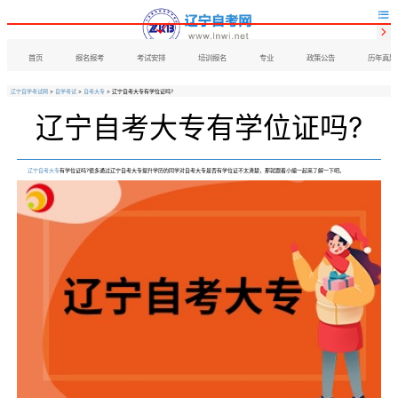


首页
报名报考
考试安排
培训报名
专业
政策公告
历年真题
辽宁自学考试网
>
自学考试
>
自考大专
> 辽宁自考大专有学位证吗?
辽宁自考大专有学位证吗?
辽宁自考大专
有学位证吗?很多通过辽宁自考大专提升学历的同学对自考大专是否有学位证不太清楚，那就跟着小编一起来了解一下吧。