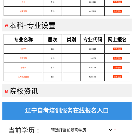
会计
专科
020203
在线咨询
饭店管理
专科
020211
在线咨询
本科-专业设置

专业名称
层次
类别
专业代码
网上报名
金融学
本科
020301
在线咨询
工商管理
本科
120201
在线咨询
会计学
本科
120203
在线咨询
人力资源管理
本科
120206
在线咨询
院校资讯

辽宁自考培训服务在线报名入口