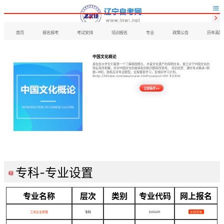


首页
报名报考
考试安排
培训报名
专业
政策公告
历年真题
中国文化概论
意在给大学生们提供一个了解祖国悠久、丰富文化遗产的简明文本，使之对于中国文化的
特征有所把握，并对中国文化的继承和创新问题有所思考。 培训优势：课时考点精讲+刷
题+冲刺，熟练应对考试题型。全程督促学习，安排好学习计划。
$http://360xkw.com/class/course.html?courseId=491 $￥800
立即报考>>
专科-专业设置

专业名称
层次
类别
专业代码
网上报名
工商企业管理
专科
020201
在线咨询