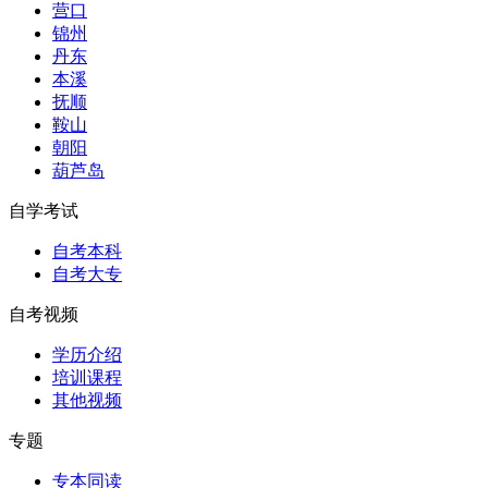
营口
锦州
丹东
本溪
抚顺
鞍山
朝阳
葫芦岛
自学考试
自考本科
自考大专
自考视频
学历介绍
培训课程
其他视频
专题
专本同读