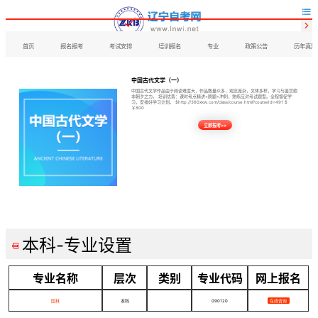


首页
报名报考
考试安排
培训报名
专业
政策公告
历年真题
中国古代文学（一）
中国古代文学作品由于阅读难度大，作品数量众多，观念庞杂，文体多样，学习与鉴赏绝
非朝夕之力。 培训优势：课时考点精讲+刷题+冲刺，熟练应对考试题型。全程督促学
习，安排好学习计划。 $http://360xkw.com/class/course.html?courseId=491 $
￥800
立即报考>>
本科-专业设置

专业名称
层次
类别
专业代码
网上报名
园林
本科
090120
在线咨询