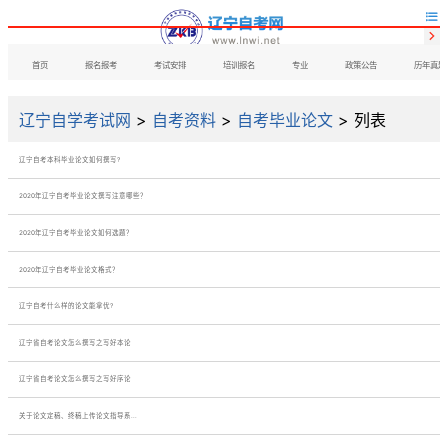


首页
报名报考
考试安排
培训报名
专业
政策公告
历年真题
辽宁自学考试网
>
自考资料
>
自考毕业论文
> 列表
辽宁自考本科毕业论文如何撰写?
2020年辽宁自考毕业论文撰写注意哪些？
2020年辽宁自考毕业论文如何选题？
2020年辽宁自考毕业论文格式？
辽宁自考什么样的论文能拿优?
辽宁省自考论文怎么撰写之写好本论
辽宁省自考论文怎么撰写之写好序论
关于论文定稿、终稿上传论文指导系...