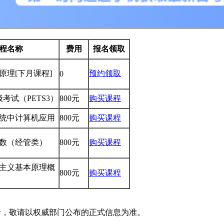
程名称
费用
报名领取
学原理
[下月课程]
预约领取
0
考试（PETS3）
800元
购买课程
理系统中计算机应用
800元
购买课程
性代数（经管类）
800元
购买课程
克思主义基本原理概
800元
购买课程
考，敬请以权威部门公布的正式信息为准。