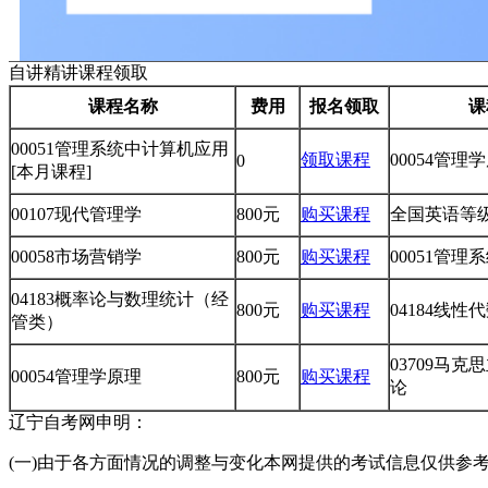
自讲精讲课程领取
课程名称
费用
报名领取
课
00051管理系统中计算机应用
领取课程
00054管理
0
[本月课程]
00107现代管理学
800元
购买课程
全国英语等级
00058市场营销学
800元
购买课程
00051管
04183概率论与数理统计（经
800元
购买课程
04184线
管类）
03709马
00054管理学原理
800元
购买课程
论
辽宁自考网申明：
(一)由于各方面情况的调整与变化本网提供的考试信息仅供参