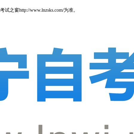
//www.lnzsks.com/为准。