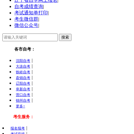
辽宁省自学网上报名
|
自考成绩查询
|
考试通知单打印
|
考生微信群
|
微信公众号
|
各市自考：
|
沈阳自考
|
大连自考
|
铁岭自考
|
盘锦自考
|
辽阳自考
|
阜新自考
|
营口自考
|
锦州自考
更多+
考生服务：
|
报名报考
|