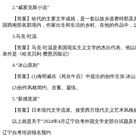
2.“威塞克斯小说”
【答案】哈代的主要文学成就，是一套以故乡道赛特郡及其附
国西南部各郡境内，作家出生和生活的乡村。在他的作品中，这个
3.马克·吐温
【答案】马克·吐温是美国现实主义文学的杰出代表。他以幽
表作是《哈克贝利·费恩历险记》
4.“冰山原则”
【答案】(1)海明威在《死在午后》中提出的创作主张:冰
(2)创作风格简约、含蓄、凝练。
5.“新感觉派”
【答案】日本现代文学流派。接受西方现代主义艺术风格的
以上就是关于“2024年4月辽宁自考外国文学史部分试题及
辽宁自考培训报名预约