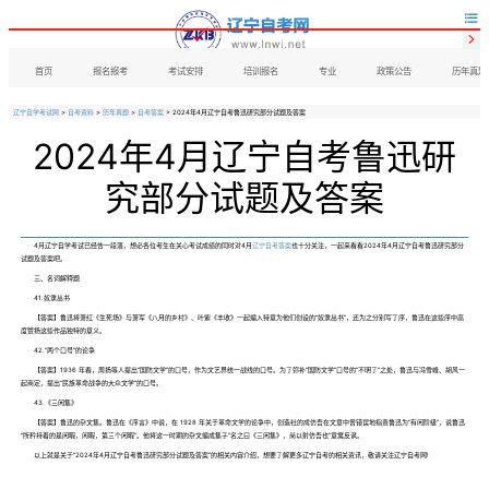


首页
报名报考
考试安排
培训报名
专业
政策公告
历年真题
辽宁自学考试网
>
自考资料
>
历年真题
>
自考答案
> 2024年4月辽宁自考鲁迅研究部分试题及答案
2024年4月辽宁自考鲁迅研
究部分试题及答案
4月辽宁自学考试已经告一段落，想必各位考生在关心考试成绩的同时对4月
辽宁自考答案
也十分关注，一起来看看2024年4月辽宁自考鲁迅研究部分
试题及答案吧。
三、名词解释题
41.奴隶丛书
【答案】鲁迅将萧红《生死场》与萧军《八月的乡村》、叶紫《丰收》一起编入特意为他们创设的“奴隶丛书”，还为之分别写了序，鲁迅在这些序中高
度赞扬这些作品独特的意义。
42.“两个口号”的论争
【答案】1936 年春，周扬等人提出“国防文学”的口号，作为文艺界统一战线的口号。为了弥补“国防文学”口号的“不明了”之处，鲁迅与冯雪峰、胡风一
起商定，提出“民族革命战争的大众文学”的口号。
43.《三闲集》
【答案】鲁迅的杂文集。鲁迅在《序言》中说，在 1928 年关于革命文学的论争中，创造社的成仿吾在文章中曾错误地指责鲁迅为“有闲阶级”，说鲁迅
“所矜持着的是闲暇，闲暇，第三个闲暇"。他将这一时期的杂文编成集子“名之曰《三闲集》，尚以射仿吾也”意寓反讽。
以上就是关于“2024年4月辽宁自考鲁迅研究部分试题及答案”的相关内容介绍，想要了解更多辽宁自考的相关资讯，敬请关注辽宁自考网!