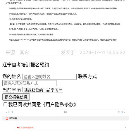
护工作和清理工作等;
(3)随着信息处理资源越来越掌握在企业一线工作区域，工作团队的自主权增加，企业内部协调信息发生了从中央集中处理到分散处理的转换;
(4)劳资关系从福特主义下的对抗性的竞争关系，变成某种程度上的相互合作与信任关系。
40.简述食品安全问题的危害。
【答案】(1)严重威胁了消费者的生命安全和健康，引发人们对食品安全的信任危机，获得安全、营养和健康的食品是每一个消费者的最基本权益;
(2)造成生产经营企业重大的经济损失，对行业发展带来沉重打击
(3)食品安全问题关系到经济的发展，又关系到社会的稳定
以上就是关于“2024年4月辽宁自考社会学概论部分试题及答案”的相关内容介绍，想要了解更多辽宁自考的相关资讯，敬请关注辽宁自考网!
来源：其它
发表于：2024-07-11 16:55:32
辽宁自考培训报名预约
您的姓名
联系方式
当前学历
提交报名信息
我已阅读并同意
《用户隐私条款》

< 上一章
下一章 >
相关内容


辽宁自考成绩查询