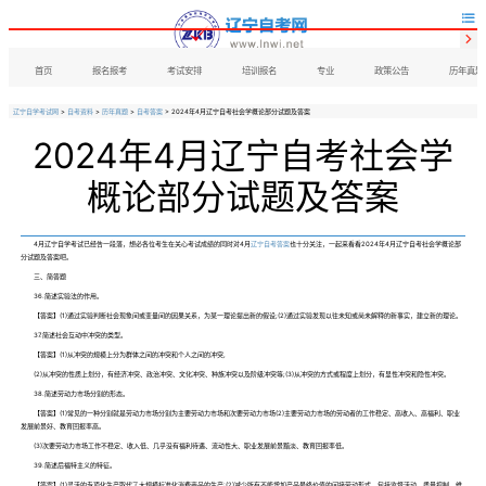


首页
报名报考
考试安排
培训报名
专业
政策公告
历年真题
辽宁自学考试网
>
自考资料
>
历年真题
>
自考答案
> 2024年4月辽宁自考社会学概论部分试题及答案
2024年4月辽宁自考社会学
概论部分试题及答案
4月辽宁自学考试已经告一段落，想必各位考生在关心考试成绩的同时对4月
辽宁自考答案
也十分关注，一起来看看2024年4月辽宁自考社会学概论部
分试题及答案吧。
三、简答题
36.简述实验法的作用。
【答案】(1)通过实验判断社会现象间或变量间的因果关系，为某一理论提出新的假设;(2)通过实验发现以往未知或尚未解释的新事实，建立新的理论。
37.简述社会互动中冲突的类型。
【答案】(1)从冲突的规模上分为群体之间的冲突和个人之间的冲突,
(2)从冲突的性质上划分，有经济冲突、政治冲突、文化冲突、种族冲突以及阶级冲突等;(3)从冲突的方式或程度上划分，有显性冲突和隐性冲突。
38.简述劳动力市场分割的形态。
【答案】(1)常见的一种分割就是劳动力市场分割为主要劳动力市场和次要劳动力市场(2)主要劳动力市场的劳动者的工作稳定、高收入、高福利、职业
发展前景好、教育回报率高。
(3)次要劳动力市场工作不稳定、收入低、几乎没有福利待遇、流动性大、职业发展前景黯淡、教育回报率低。
39.简述后福特主义的特征。
【答案】(1)灵活的专项化生产取代了大规模标准化消费商品的生产:(2)减少所有不能增加产品最终价值的间接劳动形式，包括监督活动、质量控制、维