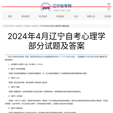


首页
报名报考
考试安排
培训报名
专业
政策公告
历年真题
辽宁自学考试网
>
自考资料
>
历年真题
>
自考答案
> 2024年4月辽宁自考心理学部分试题及答案
2024年4月辽宁自考心理学
部分试题及答案
4月辽宁自学考试已经告一段落，想必各位考生在关心考试成绩的同时对4月
辽宁自考答案
也十分关注，一起来看看2024年4月辽宁自考心理学部分试
题及答案吧。
二、名词解释:本大题共5小题，每小题2分，共10分。
21.【题干】绝对感觉阈限
【答案】绝对感觉阀限指最小可觉察的刺激量即光、声、压力或其他物理量为了引起刚能觉察的感觉所需要的最小数量
22.【题干】记忆
【答案】是在头脑中积累、保存和提取个体经验的心理过程
23.【题干】推理
【答案】推理是指从一组具体事物经过分析综合得出一般规律或者从一般原理推演出新的具体结论的思维活动。
24.【题干】主导动机
【答案】人的行为十分复杂，这种复杂性的表现之一便是某一行为可能是由多种动机所驱使的。推动行为的各种动机所起的作用是各不相同的，有的强
烈而稳定，起主导作用。在行为的发生过程中，主导动机起的作用最大，支配着行为发生的方向和强度
25.【题干】群体规范
【答案】群体规范是指为了保证目标的实现，每个群体成员都必须严格遵守的思想、信念和行为的准则。