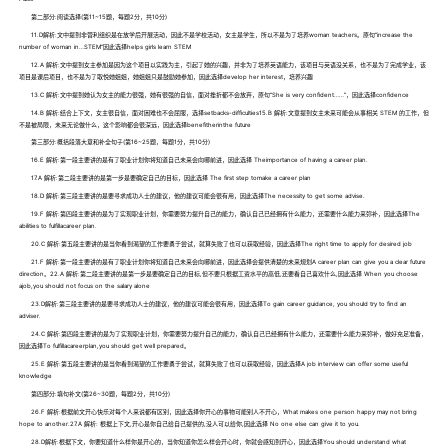
第二部分:阅读选择(第11~15题，每题2分，共10分)
11.D解析:文中提到非营利组织是在放学后开展活动，因此不是学校活动，女主是学生，所以不是为了培养woman teachers。原句“increase the
number of woman in…STEM”因此选择helps girls learn STEM
12.A 解析:文中提到女主参加是因为这个项目以实践为主，引起了她的兴趣，并非为了培养英语能力，该项目与英语没关系，也不是为了完成学业，该
项目是课后项目，也不是为了取悦她姐姐，她姐姐只是鼓励她参加，因此选择develop her interest，培养兴趣
13.C 解析:文中提到她认为女主的能力很强，她有很强的自信，面对挫折都不会放弃，原句“She is very confident……”，因此选择confidence
14.B 解析:结合上下文，女主很自信，面对困难也不会屈服，选择setbacks-difficulties15.B 解析:文章提到女主未来可能会从事相关 STEM 的工作，但
不是被局限，未来无论做什么，这个影响都会很深远，因此选择benefitherinthe future
第三部分:概括段落大意和补全句子(第16~25题，每题1分，共10分)
16.E 解析:第一段主要讲的是有了职业计划你将知道自己未来会向哪前进，因此选择 Theimportance of having a career plan.
17.A 解析:第二段主要讲的是第一步是要确定自己的目标，因此选择 The first step tomake a career plan
18.D 解析:第三段主要讲的是要寻求成功人士的建议，他的建议可能会很有用，因此选择The necessity to get some advise.
19.F 解析:第四段主要讲的是为了实现职业计划，你需要努力提升自己的能力，确认自己已经拥有什么能力，还需要什么能力来弥补，因此选择The
abilities to fulfillacareer plan.
20.C 解析:第五段主要讲的是当你看到渴望的工作要勇于尝试，就算失败了也可以获取经验，因此选择The right time to apply for desired job
21.F 解析:第一段主要讲的是有了职业计划你将知道自己未来会向哪前进，因此选择会提供清楚的未来规划A career plan can give you a clear future
direction。22.A 解析:第二段主要讲的是第一步是要确定自己的目标,但不要只根据工资水平的高低,还要看自己喜欢什么,因此选择 When you choose
ajob,you should not focus on the salary alone
23.D解析:第三段主要讲的是要寻求成功人士的建议，他的建议可能会很有用，因此选择To gain career guidance, you should try to find an
adviser.
24.C 解析:第四段主要讲的是为了实现职业计划，你需要努力提升自己的能力，确认自己已经拥有什么能力，还需要什么能力来弥补，做好充足准备，
因此选择To fulfillacareerplan,you should get well prepared。
25.E 解析:第五段主要讲的是当你看到渴望的工作要勇于尝试，就算失败了也可以获取经验，因此选择A job interview can offer some useful
knowledge
第四部分:填句补文(第26~30题，每题2分，共10分)
26.F 解析:根据前文开心快乐对每个人来说都有区别，因此选择你开心的事物可能别人不开心，What makes one person happy may not bring
hope to another.27.A 解析: 根据上下文,开心是你自己给自己提供的,没人可以给你,因此选择 No one else can give it to you.
28.D解析:根据下文，你要知道什么样你是开心的，当你知道你怎么样会开心时，你就会感知到开心，因此选择You should understand what