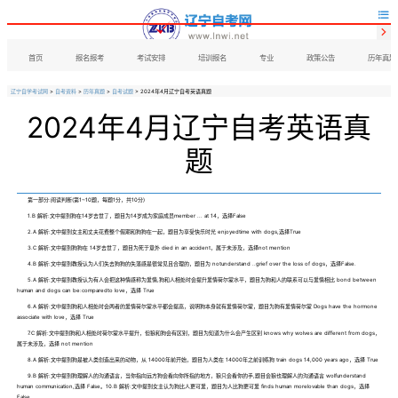


首页
报名报考
考试安排
培训报名
专业
政策公告
历年真题
辽宁自学考试网
>
自考资料
>
历年真题
>
自考试题
> 2024年4月辽宁自考英语真题
2024年4月辽宁自考英语真
题
第一部分:阅读判断(第1~10题，每题1分，共10分)
1.B 解析:文中提到狗在14岁去世了，题目为14岁成为家庭成员member ... at 14，选择False
2.A 解析:文中提到女主和丈夫花费整个假期和狗狗在一起，题目为享受快乐时光 enjoyedtime with dogs,选择True
3.C 解析:文中提到狗狗在 14岁去世了，题目为死于意外 died in an accident，属于未涉及，选择not mention
4.B 解析:文中提到教授认为人们失去狗狗的失落感是很常见且合理的，题目为 notunderstand ..grief over the loss of dogs，选择False.
5.A 解析:文中提到教授认为有人会把这种情感称为爱情,狗和人相处时会提升爱情荷尔蒙水平，题目为狗和人的联系可以与爱情相比 bond between
human and dogs can be:comparedto love，选择 True
6.A 解析:文中提到狗和人相处时会两者的爱情荷尔蒙水平都会提高，说明狗本身就有爱情荷尔蒙，题目为狗有爱情荷尔蒙 Dogs have the hormone
associate with love，选择 True
7.C 解析:文中提到狗和人相处时荷尔蒙水平提升，但狼和狗会有区别，题目为知道为什么会产生区别 knows why wolves are different from dogs，
属于未涉及，选择 not mention
8.A 解析:文中提到狗是被人类创造出来的动物，从 14000年前开始，题目为人类在 14000年之前训练狗 train dogs 14,000 years ago，选择 True
9.B 解析:文中提到狗理解人的沟通语言，当你指向远方狗会看向你所指的地方，狼只会看你的手,题目会狼也理解人的沟通语言 wolfunderstand
human communication,选择 False。10.B 解析:文中提到女主认为狗比人更可爱，题目为人比狗更可爱 finds human morelovable than dogs，选择
False