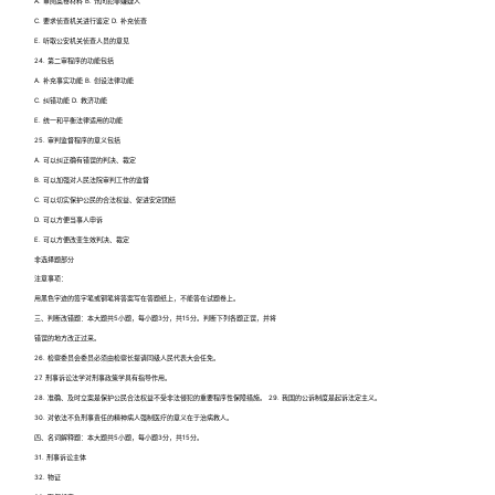
A. 审阅案卷材料 B. 讯问犯罪嫌疑人
C. 要求侦查机关进行鉴定 D. 补充侦查
E. 听取公安机关侦查人员的意见
24. 第二审程序的功能包括
A. 补充事实功能 B. 创设法律功能
C. 纠错功能 D. 救济功能
E. 统一和平衡法律适用的功能
25. 审判监督程序的意义包括
A. 可以纠正确有错误的判决、裁定
B. 可以加强对人民法院审判工作的监督
C. 可以切实保护公民的合法权益、促进安定团结
D. 可以方便当事人申诉
E. 可以方便改变生效判决、裁定
非选择题部分
注意事项：
用黑色字迹的签字笔或钢笔将答案写在答题纸上，不能答在试题卷上。
三、判断改错题：本大题共5小题，每小题3分，共15分。判断下列各题正误，并将
错误的地方改正过来。
26. 检察委员会委员必须由检察长提请同级人民代表大会任免。
27. 刑事诉讼法学对刑事政策学具有指导作用。
28. 准确、及时立案是保护公民合法权益不受非法侵犯的重要程序性保障措施。 29. 我国的公诉制度是起诉法定主义。
30. 对依法不负刑事责任的精神病人强制医疗的意义在于治病救人。
四、名词解释题：本大题共5小题，每小题3分，共15分。
31. 刑事诉讼主体
32. 物证