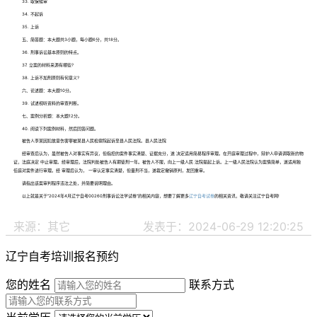
33. 取保候审
34. 不起诉
35. 上诉
五、简答题：本大题共3小题，每小题6分，共18分。
36. 刑事诉讼基本原则的特点。
37. 立案的材料来源有哪些?
38. 上诉不加刑原则有何意义?
六、论述题：本大题10分。
39. 试述视听资料的审查判断。
七、案例分析题：本大题12分。
40. 阅读下列案例材料，然后回答问题。
被告人李某因犯故意伤害罪被某县人民检察院起诉至县人民法院。县人民法院
经审查后认为，虽然被告人对事实有异议，但指控的案件事实清楚、证据充分，遂 决定适用简易程序审理。在开庭审理过程中，辩护人申请调取新的物
证，法庭决定 中止审理。经审理后，法院判处被告人有期徒刑一年。被告人不服，向上一级人民 法院提起上诉。上一级人民法院认为案情简单，遂适用独
任庭对案件进行审理。经 审理后认为， 一审认定事实清楚，但量刑不当，遂裁定撤销原判，发回重审。
请指出该案审判程序违法之处，并简要说明理由。
以上就是关于“2024年4月辽宁自考00260刑事诉讼法学试卷”的相关内容，想要了解更多
辽宁自考试卷
的相关资讯，敬请关注辽宁自考网!
来源：其它
发表于：2024-06-29 12:20:25
辽宁自考培训报名预约
您的姓名
联系方式