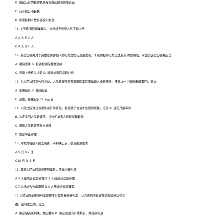
B. 提起公诉的检察机关有权提起附带民事诉讼
C. 其诉权自动丧失
D. 按照权利人放弃该权利处理
11. 关于讯问犯罪嫌疑人，法律规定侦查人员不得少于
A.2 人 B.3 人
C.4 人 D.5 人
12. 某公安机关对李某故意伤害他人的行为立案侦查后发现，李某的犯罪行为已过追诉 时效期限，对此案该公安机关应当
A. 撤销案件 B. 报请检察院批准逮捕
C. 报请上级机关决定 D. 移送检察院提起公诉
13. 在人民法院宣告判决前，人民检察院发现遗漏同案犯罪嫌疑人或者罪行，且可以一 并起诉和审理的，可以
A. 变更起诉 B. 撤回起诉
C. 追加、补充起诉 D. 不起诉
14. 人民法院对公诉案件进行审查后，发现属于告诉才处理的案件，应当 A. 决定开庭审判
B. 决定退回人民检察院，并告知被害人有权提起自诉
C. 通知人民检察院补充材料
D. 裁定中止审理
15. 对地方各级人民法院第一审判决上诉、抗诉的期限为
A.5 日 B.7 日
C.10 日 D.15 日
16. 最高人民法院复核死刑案件，应当由审判员
A.3 人组成合议庭审理 B.5 人组成合议庭审理
C.7 人组成合议庭审理 D.9 人组成合议庭审理
17. 人民法院依照审判监督程序对案件重新审判后，认为原判决认定事实和适用法律正
确、量刑适当的，应当
A. 裁定撤销原判决，发回重审 B. 裁定驳回申诉或抗诉，维持原判决