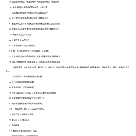
C. 裁定撤销原判决，依法改判 D. 判决撤销原判决，依法改判
18. 未成年被告人没有委托辩护人的，人民法院
A. 应当通知法律援助机构指派律师为其提供辩护
B. 可以通知法律援助机构指派律师为其提供辩护
C. 根据案件的具体情况通知法律援助机构指派律师为其提供辩护
D. 根据被告人的意愿通知法律援助机构指派律师为其提供辩护
19. 无罪判决的执行机关是
A. 公安机关 B. 人民法院
C. 人民检察院 D. 司法行政机关
20. 第一审人民法院在执行死刑3日前，应当通知
A. 上级人民法院派员临场监督 B. 上级人民检察院派员临场监督
C. 同级人民检察院派员临场监督 D. 上级公安机关派员临场监督
二、多项选择题：本大题共5小题，每小题2分，共10分。在每小题列出的备选项中 至少有两项是符合题目要求的，请将其选出，错选、多选或少选均
无分。
21. 下列选项中，属于传来证据作用的有
A. 有利于发现和收集原始证据
B. 有助于验证、核实原始证据
C. 经查证属实的传来证据，可以作为认定案件事实的依据
D. 是某些案件中提取和固定原始证据的手段
E. 能够单独直接证明刑事案件的主要事实
22. 下列选项中，属于自诉人诉讼权利的有
A. 提起自诉 B. 委托诉讼代理人
C. 提起上诉 D. 撤回自诉
E. 申请回避
23. 检察机关在审查起诉时，应当