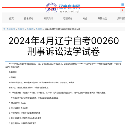


首页
报名报考
考试安排
培训报名
专业
政策公告
历年真题
辽宁自学考试网
>
自考资料
>
历年真题
>
自考试卷
> 2024年4月辽宁自考00260刑事诉讼法学试卷
2024年4月辽宁自考00260
刑事诉讼法学试卷
2024年4月辽宁自学考试已经结束了，为了让考生更好的了解考试情况，小编为大家整理了2024年4月辽宁自考00260刑事诉讼法学试卷，一起来看
看辽宁自考试卷吧!
选择题部分
注意事项：
每小题选出答案后，用2B铅笔把答题纸上对应题目的答案标号涂黑。如需改动，用橡皮
擦干净后，再选涂其他答案标号。不能答在试题卷上。
一、单项选择题：本大题共20小题，每小题1分，共20分。在每小题列出的备选项中 只有一项是最符合题目要求的，请将其选出。
1. 对于法定不予追究刑事责任的案件，审查起诉阶段的处理方式是
A. 撤销案件 B. 不起诉
C. 终止审理 D. 中止审理
2. 下列选项中，不属于免证事项范围的是
A. 常识性事实 B. 不存在异议的实体性事实
C. 自然规律 D. 法律规定的推定事实