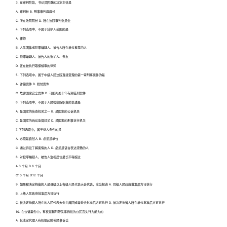
3. 在审判阶段，书记员回避的决定主体是
A. 审判长 B. 刑事审判庭庭长
C. 所在法院院长 D. 所在法院审判委员会
4. 下列选项中，不属于辩护人范围的是
A. 律师
B. 人民团体或犯罪嫌疑人、被告人所在单位推荐的人
C. 犯罪嫌疑人、被告人的监护人、亲友
D. 正在被执行取保候审的律师
5. 下列选项中，属于中级人民法院直接受理的第一审刑事案件的是
A. 诈骗案件 B. 抢劫案件
C. 危害国家安全案件 D. 可能判处十年有期徒刑案件
6. 下列选项中，不属于人民检察院职责的表述是
A. 是国家的侦查机关之一 B. 是国家的公诉机关
C. 是国家的诉讼监督机关 D. 是国家的刑事执行机关
7. 下列选项中，属于证人条件的是
A. 必须是自然人 B. 必须是单位
C. 通过诉讼了解案情的人 D. 必须是语言表达流畅的人
8. 对犯罪嫌疑人、被告人监视居住最长不得超过
A.3 个月 B.6 个月
C.10 个月 D.12 个月
9. 如果被决定拘留的人是县级以上各级人民代表大会代表，应当报请 A. 同级人民政府批准后方可执行
B. 上级人民政府批准后方可执行
C. 被决定拘留人所在的人民代表大会主席团或常委会批准后方可执行 D. 被决定拘留人所在单位批准后方可执行
10. 在公诉案件中，有权提起附带民事诉讼的公民丧失行为能力的
A. 其法定代理人有权提起附带民事诉讼