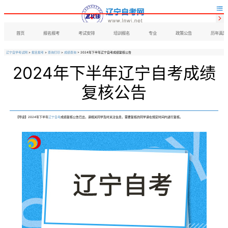


首页
报名报考
考试安排
培训报名
专业
政策公告
历年真题
辽宁自学考试网
>
报名报考
>
查询打印
>
成绩查询
> 2024年下半年辽宁自考成绩复核公告
2024年下半年辽宁自考成绩
复核公告
【导读】2024年下半年
辽宁自考
成绩复核公告已出，请相关同学及时关注信息，需要复核的同学请在规定时间内进行复核。