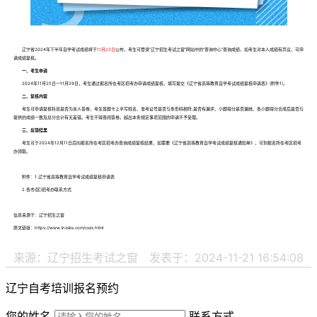
辽宁省2024年下半年自学考试成绩将于
11月23日
公布，考生可登录“辽宁招生考试之窗”网站中的“查询中心”查询成绩，如考生对本人成绩有异议，可申
请成绩复核。
一、考生申请
2024年11月25日—11月29日，考生通过报名所在考区招考办申请成绩复核，填写提交《辽宁省高等教育自学考试成绩复核申请表》(附件1)。
二、复核内容
考生可申请复核科目是否为本人答卷，考生答题卡上手写姓名、准考证号是否与条形码相符;是否有漏评、小题得分是否漏统、各小题得分合成后是否与
提供的成绩一致及总分合计有无差错。考生不得查阅答卷。超出本条规定事项范围的申请不予受理。
三、反馈结果
考生可于2024年12月11日后向报名所在考区招考办查询成绩复核结果，如需要《辽宁省高等教育自学考试成绩复核通知单》，可到报名所在考区招考
办领取。
附件：1.辽宁省高等教育自学考试成绩复核申请表
2.各市(区)招考办联系方式
信息来源于：辽宁招生之窗
原文链接：https://www.lnzsks.com/cxzx.html
来源：辽宁招生考试之窗
发表于：2024-11-21 16:54:08
辽宁自考培训报名预约
您的姓名
联系方式