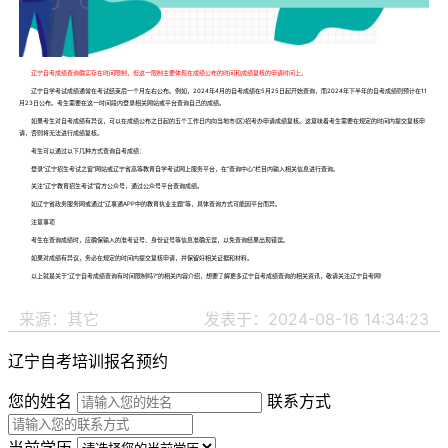
辽宁自考成绩查询确实存在时间限制，但这一限制主要体现在成绩公布的时间和成绩复核的申请时间上。
辽宁自学考试成绩通常在考试结束后一个月左右公布。例如，2024年4月的自考成绩在5月25日起开始查询，而2024年下半年的自考成绩则预计在11
月23日公布。考生需要在这一时间段内登录相关网站或平台查询自己的成绩。
如果考生对自考成绩有异议，可以在成绩公布之日起的五个工作日内向当地市(区)招考办申请成绩复核。这意味着考生需要在规定的时间内提交复核申
请，否则将无法进行成绩复核。
考生可以通过以下几种方式查询自考成绩：
登录“辽宁招生考试之窗”网站或辽宁省高等教育自学考试网上服务平台，在“查询中心”栏目内输入相关信息进行查询。
关注“辽宁教育招生考试”官方公众号，通过公众号平台查询成绩。
如辽宁省政务服务网或通过“辽事通APP中的教育执业主题”等，具体查询方式可能因平台而异。
注意事项
考生在查询成绩时，应确保输入的准考证号、身份证号等信息准确无误，以免查询结果出现错误。
如果对成绩有异议，务必在规定的时间内提交复核申请，并保留好相关证据和材料。
以上就是关于“辽宁自考成绩查询有时间限制吗?”的相关内容介绍，想要了解更多辽宁自考成绩查询的相关资讯，敬请关注辽宁自考网!
来源：其它
发表于：2024-08-16 14:34:23
辽宁自考培训报名预约
您的姓名
联系方式