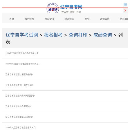


首页
报名报考
考试安排
培训报名
专业
政策公告
历年真题
辽宁自学考试网
>
报名报考
>
查询打印
>
成绩查询
> 列
表
2024年下半年辽宁自考成绩复核公告
2024年10月辽宁自考成绩查询时间及...
辽宁自考成绩是以最高为准吗?
辽宁自考成绩查询一般在几月?
辽宁自考成绩查询有时间限制吗?
辽宁自考成绩查询在哪里查?
辽宁自考成绩是取最高成绩吗?
2024年4月辽宁自考成绩查询入口