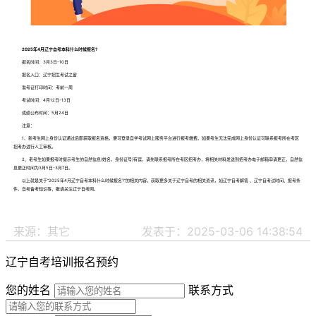
2025年4月辽宁自考本科什么时候报名?
报名时间：3月3日-10日
报名入口：辽宁招生考试之窗
准考证打印时间：考前一周
考试时间：4月12日-13日
成绩公布时间：5月24日
注意：
1、新考生网上身份认证通过后即获取报名资格，便可登录自学考试网上服务平台进行报考缴费。如果考生无法完成网上身份认证可联系报考所在考区
招考办进行人工审核。
2、老考生如果报考时提示考生的自然信息(姓名，身份证号)有误，请先联系报考所在考区招考办，将相关材料发送到招考办电子邮箱申请更正，自然信
息更正时间为3月5日-3月7日。
以上就是关于“2025年4月辽宁自考本科什么时候报名?”的相关内容。获取更多关于辽宁自考的相关资讯，如辽宁自考解答 、辽宁自考试时间、报考条
件、自考备考知识等，敬请关注辽宁自考网。
来源：其它
发表于：2025-03-06 14:38:54
辽宁自考培训报名预约
您的姓名
联系方式