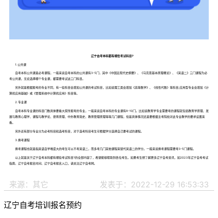
辽宁自考本科都有哪些考试科目?
1.公共课
自考本科公共课是必考课程，一般来说自考本科的公共课有3-5门，其中《中国近现代史纲要》、《马克思基本原理概论》、《英语二》三门课程为必
考公共课，无论选择哪个专业课，都需要考试这三门科目。
另外就是根据报考的专业不同，有一些科目会增加公共课的考试科目，比如说理工类会增加《高等数学》、《线性代数》等科目;应用型专业会增加《计
算机应用基础》或《管理系统中计算机应用》科目等。
2.专业课
自考本科专业课的科目门数具体要看大家所报考的专业，一般来说自考本科的专业课有8-10门。比如说教育学专业需要考的课程就包括教育学原理、发
展与教育心理学、课程与教学论、德育原理、中外教育简史、教育管理原理等等几门课程，但是具体情况还是要根据主考院校对此专业教学的要求设置来
看。
另外还有部分专业分为必考科目和选考科目，对于选考科目考生可根据学分选择自己要考试的课程。
3.换考课程
换考课程也就是指英语自学难度大的考生可以不考英语二，而多考几门其他课程来替代英语二的学分。一般来说换考课程需要考3-5门课程。
以上就是关于辽宁自考本科都有哪些考试科目?的全部内容了，希望能够帮助到各位考生。如果考生想了解更多辽宁自考资讯，如2023年辽宁自考考试
指南、辽宁自考报名时间、辽宁自考报名入口，请关注辽宁自考网。
来源：其它
发表于：2022-12-29 16:53:33
辽宁自考培训报名预约