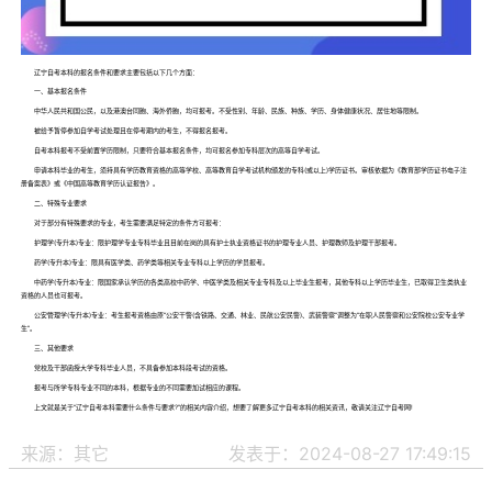
辽宁自考本科的报名条件和要求主要包括以下几个方面：
一、基本报名条件
中华人民共和国公民，以及港澳台同胞、海外侨胞，均可报考。不受性别、年龄、民族、种族、学历、身体健康状况、居住地等限制。
被给予暂停参加自学考试处理且在停考期内的考生，不得报名报考。
自考本科报考不受前置学历限制，只要符合基本报名条件，均可报名参加专科层次的高等自学考试。
申请本科毕业的考生，须持具有学历教育资格的高等学校、高等教育自学考试机构颁发的专科(或以上)学历证书。审核依据为《教育部学历证书电子注
册备案表》或《中国高等教育学历认证报告》。
二、特殊专业要求
对于部分有特殊要求的专业，考生需要满足特定的条件方可报考：
护理学(专升本)专业：限护理学专业专科毕业且目前在岗的具有护士执业资格证书的护理专业人员、护理教师及护理干部报考。
药学(专升本)专业：限具有医学类、药学类等相关专业专科以上学历的学员报考。
中药学(专升本)专业：限国家承认学历的各类高校中药学、中医学类及相关专业专科及以上毕业生报考，其他专科以上学历毕业生，已取得卫生类执业
资格的人员也可报考。
公安管理学(专升本)专业：考生报考资格由原“公安干警(含铁路、交通、林业、民航公安民警)、武装警察”调整为“在职人民警察和公安院校公安专业学
生”。
三、其他要求
党校及干部函授大学专科毕业人员，不具备参加本科段考试的资格。
报考与所学专科专业不同的本科，根据专业的不同需要加试相应的课程。
上文就是关于“辽宁自考本科需要什么条件与要求?”的相关内容介绍，想要了解更多辽宁自考本科的相关资讯，敬请关注辽宁自考网!
来源：其它
发表于：2024-08-27 17:49:15