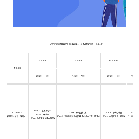
辽宁省高等教育自学考试2025年4月考试课程安排表（开考专业）
2025/4/12
2025/4/12
2025/4/13
2025/4
专业名称
09:00 - 11:30
14:30 - 17:00
09:00 - 11:30
14:30 - 
00504 艺术概论#
523/130502
14748 字体设计（本）
05424 现代设计史
05421 
14133 色彩构成
视觉传达设计（专升本）
15040 习近平新时代中国特 色社会主义思想概论#
15043 中国近现代史纲要#
13283 版
15044 马克思主义基本原理#