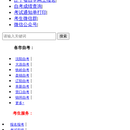
辽宁省自学网上报名
|
自考成绩查询
|
考试通知单打印
|
考生微信群
|
微信公众号
|
各市自考：
|
沈阳自考
|
大连自考
|
铁岭自考
|
盘锦自考
|
辽阳自考
|
阜新自考
|
营口自考
|
锦州自考
更多+
考生服务：
|
报名报考
|