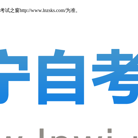
//www.lnzsks.com/为准。