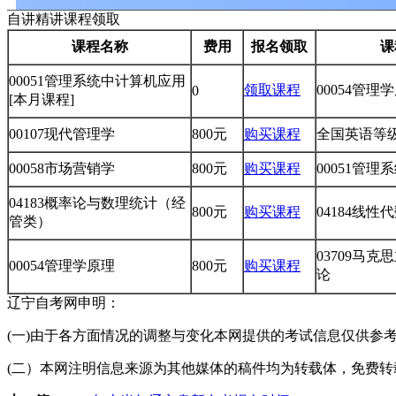
自讲精讲课程领取
课程名称
费用
报名领取
课
00051管理系统中计算机应用
领取课程
00054管理
0
[本月课程]
00107现代管理学
800元
购买课程
全国英语等级
00058市场营销学
800元
购买课程
00051管
04183概率论与数理统计（经
800元
购买课程
04184线
管类）
03709马
00054管理学原理
800元
购买课程
论
辽宁自考网申明：
(一)由于各方面情况的调整与变化本网提供的考试信息仅供参
(二）本网注明信息来源为其他媒体的稿件均为转载体，免费转载出