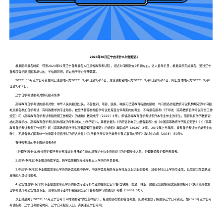
2023年10月辽宁自考什么时候报名?
根据历年报名时间，预测2023年10月辽宁自考报名入口是省教育考试院 ，报名时间预计在9月初左右，进入自考栏目，根据提示完成报名。通过辽宁
自考获得学历是国家承认的，学信网可查，可以用于考公考研等等。
2022年10月辽宁自考新生网上注册时间为2022年9月6日至9月10日，理论课报名时间为2022年9月6日至9月10日，网上支付时间为2022年9月6
日至9月12日。
辽宁自学考试报考对象和报考条件
高等教育自学考试的报考对象：中华人民共和国公民，不受性别、年龄、民族、种族和已受教育程度的限制，均可按各省级教育考试机构规定的时间和
地点报名参加自学考试，有特殊要求的专业除外。被给予暂停参加自学考试处理且在停考期内的考生，不得报名报考(《于印发〈高等教育自学考试考务工作
规定〉和〈高等教育自学考试考籍管理工作规定〉的通知》教职成厅〔2020〕3号)。申请高等教育自学考试专升本专业毕业的考生，须持具有学历教育资
格的高等学校、高等教育自学考试机构颁发的专科(或以上)学历证书，审核依据为《学历证书电子注册备案表》或《中国高等教育学历认证报告》(《〈高等
教育自学考试考务工作规定〉和〈高等教育自学考试考籍管理工作规定〉的通知》教职成厅〔2020〕3号)。2019年上半年起，报考自学考试法学类专业的
新生，不具备参加国家统一法律职业资格考试的报名条件(《关于自学考试法学类专业有关事宜的通知》教试中心函〔2018〕150号)。
有特殊要求的专业限制报考条件：
1.护理学(专升本)专业限护理学专业专科毕业且目前在岗的具有护士执业资格证书的护理专业人员、护理教师及护理干部报考。
2.药学(专升本)专业限具有医学类、药学类等相关专业专科以上学历的学员报考。
3.中药学(专升本)专业限国家承认学历的各类高校中药学、中医学类及相关专业专科及以上毕业生报考，其他专科以上学历毕业生，已取得卫生类执业
资格的人员也可报考。
4.公安管理学(专升本)专业限国家承认学历的各类专业专科毕业的在职公安干警(含铁路、交通、林业、民航公安民警)和武装警察报考(《关于高等教育
自学考试开考公安管理专业、刑事侦察专业本科和组织公安干警参加学习的通知》考委〔1996〕6号)。
以上就是关于2023年10月辽宁自考什么时候报名?的全部内容了，希望能够帮助到各位考生。如果考生想了解更多辽宁自考资讯，如2023年辽宁自考
考试指南、辽宁自考报名时间、辽宁自考报名入口，请关注辽宁自考网。