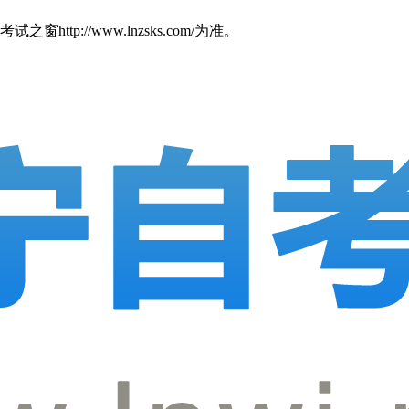
//www.lnzsks.com/为准。