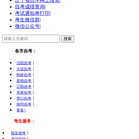
辽宁省自学网上报名
|
自考成绩查询
|
考试通知单打印
|
考生微信群
|
微信公众号
|
各市自考：
|
沈阳自考
|
大连自考
|
铁岭自考
|
盘锦自考
|
辽阳自考
|
阜新自考
|
营口自考
|
锦州自考
更多+
考生服务：
|
报名报考
|