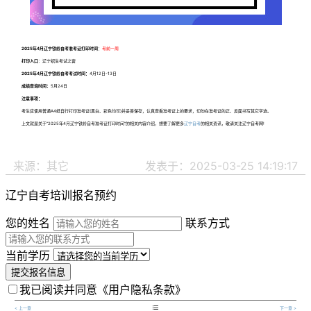
2025年4月辽宁铁岭自考准考证打印时间
：
考前一周
打印入口
：辽宁招生考试之窗
2025年4月辽宁铁岭自考考试时间：
4月12日-13日
成绩查询时间：
5月24日
注意事项：
考生应使用普通A4纸自行打印准考证(黑白、彩色均可)并妥善保存，认真查看准考证上的要求，切勿在准考证的正、反面书写其它字迹。
上文就是关于“2025年4月辽宁铁岭自考准考证打印时间”的相关内容介绍，想要了解更多
辽宁自考
的相关资讯，敬请关注辽宁自考网!
来源：其它
发表于：2025-03-25 14:19:17
辽宁自考培训报名预约
您的姓名
联系方式
当前学历
提交报名信息
我已阅读并同意
《用户隐私条款》

< 上一章
下一章 >