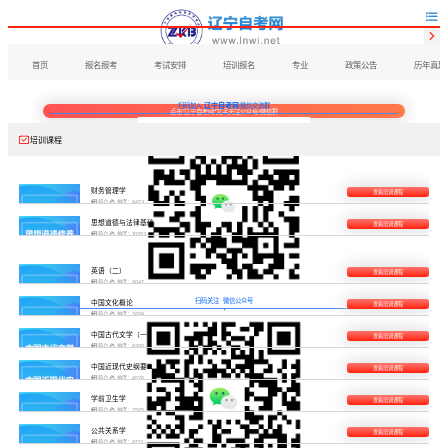


首页
报名报考
考试安排
培训报名
专业
政策公告
历年真题
辽宁自考网
扫码加入
微信交流群
点击“辽宁自考网”文字关注公众号/微信群

培训课程
财务管理学
查看培训课程

简介

热度：9473
思想道德与法律基础
查看培训课程

简介

热度：10353
英语（二）
查看培训课程

简介

热度：8047
扫码关注
微信公众号
中国文化概论
查看培训课程

简介

热度：7608
中国古代文学（一）
查看培训课程

简介

热度：8300
中国近现代史纲要
查看培训课程

简介

热度：8576
学前卫生学
查看培训课程

简介

热度：7505
公共关系学
查看培训课程

简介

热度：8713