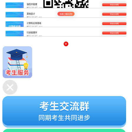
保险学管理
查看培训课程

简介

热度：7996
基础会计
长按二维码识别
查看培训课程

简介

热度：8611
计算机应用基础
查看培训课程

简介

热度：8532
行政管理学
查看培训课程

简介

热度：8911
国际金融
查看培训课程


简介

热度：8783
教育管理心理学
查看培训课程

简介

热度：8909
政治学概论
查看培训课程

简介

热度：8082
市场营销学
查看培训课程

简介

热度：8711
会计制度设计
查看培训课程

简介

热度：8427
管理学原理
查看培训课程

简介

热度：8789