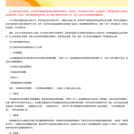
辽宁自考不是全日制学历。全日制学历通常指的是通过普通高考考取本科、专科院校，并在学校进行全天候、全日制的学习，最终通过院校毕业考核标
准获取的学历。而自考，全称为高等教育自学考试，是一种成人教育的学历提升方式，其学习方式与全日制教育有显著区别。
辽宁自考的主要特点是以自学为主，考生利用业余时间进行学习，无需全天在校上课。自考的学习进度和安排完全由考生自己掌握，考生可以根据自己
的实际情况和学习能力来制定学习计划。此外，自考的考试也是由国家考试机构统一组织的，考生需要参加单科考试，合格一门发一门的合格证书，所有科
目合格后，方可申请毕业。
因此，从学习方式和考试形式上来看，辽宁自考并不属于全日制学历。自考学历虽然与全日制学历在获取方式上有所不同，但同样是国家承认的正规学
历，可以在学信网上查询到，具有与全日制学历同等的法律效力。自考学历在求职、升职、考研、考公务员等方面都具有广泛的用途和认可度。
辽宁自考有哪些考试科目?
辽宁自考的考试科目通常包括以下几大类：
一、公共基础课
公共基础课是所有专业或同类专业的考生都必须参加的课程，一般有3~5门。这些课程旨在培养德智体全面发展的人才，为进一步学习提供方法论。常
见的公共基础课包括：
《马克思主义基本原理概论》
《中国近现代史纲要》
《英语(二)》
《思想道德修养与法律基础》
其中，《中国近现代史纲要》、《马克思基本原理概论》、《英语(二)》通常为必考公共课。
二、专业课
专业课是该专业考生要学习的基础理论、基本知识和基本技能的课程，一般有8~10门。这些课程直接与专业知识、技能相关，其中还包括学位课程专
业课，要求平均分达到70分或以上。专业课的设置由各主考学校根据本校内此专业的教学要求设置，不同专业的专业课有所不同。例如，会计专业的专业课
可能包括《市场营销学》、《金融理论与实务》、《高级财务会计》、《审计学》等;行政管理的专业课则可能包括《社会学概论》、《当代中国政治制
度》、《西方政治制度》等。
三、选修课
选修课是考生可以根据自己的能力和兴趣选择想考的科目，但选修科目的选择是有限制的，只能在专业考试计划规定的课程内选择。一般来说，选修课
有3至5门，主要是针对英语基础比较弱，通过自学学习并通过考试难度大的学生。此类学生可以多考几门其他课程来替代《英语(二)》的学分，以满足符合
报考学校本科毕业需要修满的学分。
四、实践课