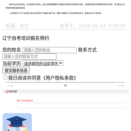
某些专业有实践考核，且可能是必考科目。这些实践课程需要考生根据主考院校的安排进行考核。实践课的具体内容和要求因专业而异，考生需关注主
考院校的相关通知和安排。
上文就是关于“辽宁自考是不是全日制学历?”的相关内容介绍，想要了解更多辽宁自考的相关资讯，敬请关注辽宁自考网!
来源：其它
发表于：2024-09-24 17:29:38
辽宁自考培训报名预约
您的姓名
联系方式
当前学历
提交报名信息
我已阅读并同意
《用户隐私条款》

< 上一章
下一章 >
相关内容


辽宁自考成绩查询
1