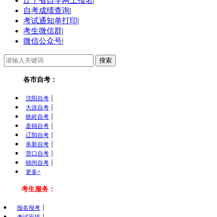
辽宁省自学网上报名
|
自考成绩查询
|
考试通知单打印
|
考生微信群
|
微信公众号
|
各市自考：
|
沈阳自考
|
大连自考
|
铁岭自考
|
盘锦自考
|
辽阳自考
|
阜新自考
|
营口自考
|
锦州自考
更多+
考生服务：
|
报名报考
|