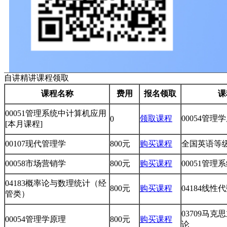
自讲精讲课程领取
课程名称
费用
报名领取
课
00051管理系统中计算机应用
领取课程
00054管理
0
[本月课程]
00107现代管理学
800元
购买课程
全国英语等级
00058市场营销学
800元
购买课程
00051管
04183概率论与数理统计（经
800元
购买课程
04184线
管类）
03709马
00054管理学原理
800元
购买课程
论