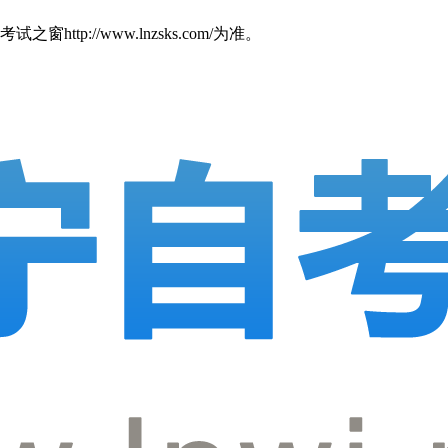
//www.lnzsks.com/为准。