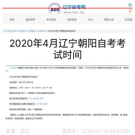


首页
报名报考
考试安排
培训报名
专业
政策公告
历年真题
辽宁自学考试网
>
报名报考
>
自考报名
>
考试时间
> 2020年4月辽宁朝阳自考考试时间
2020年4月辽宁朝阳自考考
试时间
辽宁自考网
根据辽宁考试之窗公布的《辽宁省2020年上半年高等教育自学考试简章》了解到，2020年4月辽宁朝阳自学考试报名时间已公布，具体如
下：
2020年4月辽宁朝阳自考考试时间：
考试日期：4月11日~4月12日
具体时间：上午9∶00-11∶30 下午14∶30-17∶00
距离考试已经不远了，已经报考了的考生需抓紧时间复习。
复习技巧等可查看栏目：
辽宁自考复习备考
历年真题及复习试题可查看栏目：
辽宁自考试题
祝各位考生旗开得胜，考出一个理想成绩!
【结尾】以上就是2020年4月辽宁朝阳自考考试时间的全部内容。想获取更多关于辽宁自考的相关资讯，如自考报名考试时间、自考解答、复习备考、
自考资讯、相关政策等，敬请关注辽宁自考网。
来源：其它
发表于：2020-01-16 09:57:00