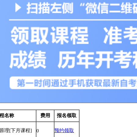
程名称
费用
报名领取
学原理
[下月课程]
预约领取
0