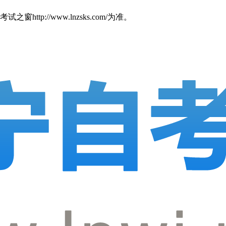
//www.lnzsks.com/为准。