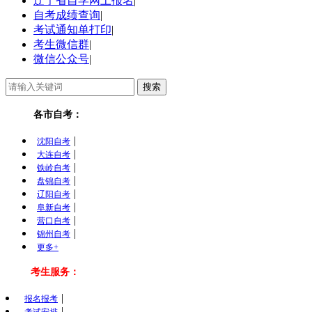
辽宁省自学网上报名
|
自考成绩查询
|
考试通知单打印
|
考生微信群
|
微信公众号
|
各市自考：
|
沈阳自考
|
大连自考
|
铁岭自考
|
盘锦自考
|
辽阳自考
|
阜新自考
|
营口自考
|
锦州自考
更多+
考生服务：
|
报名报考
|