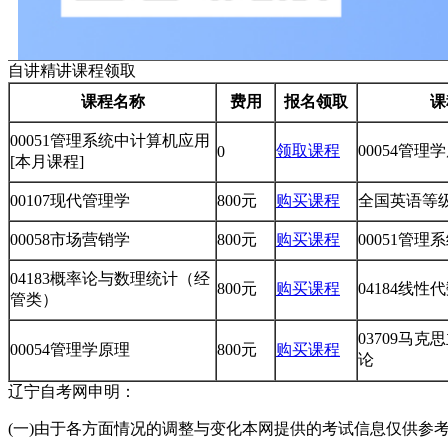
自讲精讲课程领取
课程名称
费用
报名领取
课
00051管理系统中计算机应用
领取课程
00054管理
0
[本月课程]
00107现代管理学
800元
购买课程
全国英语等级
00058市场营销学
800元
购买课程
00051管
04183概率论与数理统计（经
800元
购买课程
04184线
管类）
03709马
00054管理学原理
800元
购买课程
论
辽宁自考网申明：
(一)由于各方面情况的调整与变化本网提供的考试信息仅供参