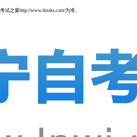
//www.lnzsks.com/为准。