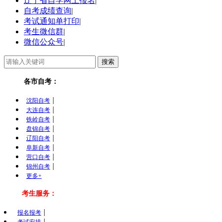
辽宁省自学网上报名
|
自考成绩查询
|
考试通知单打印
|
考生微信群
|
微信公众号
|
各市自考：
|
沈阳自考
|
大连自考
|
铁岭自考
|
盘锦自考
|
辽阳自考
|
阜新自考
|
营口自考
|
锦州自考
更多+
考生服务：
|
报名报考
|