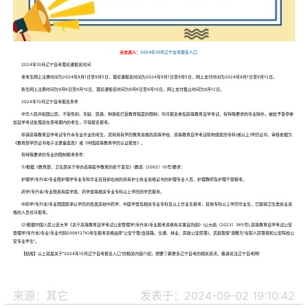
点击进入：
2024年10月辽宁自考报名入口
2024年10月辽宁自考理论课报名时间
老考生网上注册时间为2024年9月1日至9月5日，理论课报名时间为2024年9月1日至9月5日，网上支付时间为2024年9月1日至9月12日。
新生网上注册时间为9月6日至9月10日，理论课报名时间为9月6日至9月10日，网上支付截止时间为9月12日。
2024年10月辽宁自考报名条件
中华人民共和国公民，不受性别、年龄、民族、种族和已受教育程度的限制，均可报名参加高等教育自学考试，有特殊要求的专业除外。被给予暂停参
加自学考试处理且在停考期内的考生，不得报名报考。
申请高等教育自学考试专升本专业毕业的考生，须持具有学历教育资格的高等学校、高等教育自学考试机构颁发的专科(或以上)学历证书，审核依据为
《教育部学历证书电子注册备案表》或《中国高等教育学历认证报告》。
有特殊要求的专业的限制报考条件：
(1)根据《教育部、卫生部关于举办高等医学教育的若干意见》(教高〔2002〕10号)要求：
护理学(专升本)专业限护理学专业专科毕业且目前在岗的具有护士执业资格证书的护理专业人员、护理教师及护理干部报考。
药学(专升本)专业限具有医学类、药学类等相关专业专科以上学历的学员报考。
中药学(专升本)专业限国家承认学历的各类高校中药学、中医学类及相关专业专科及以上毕业生报考，其他专科以上学历毕业生，已取得卫生类执业资
格的人员也可报考。
(2)根据中国人民公安大学《关于高等教育自学考试公安管理学(专升本)专业报考资格有关事宜的函》(公大函〔2023〕365号),高等教育自学考试公安
管理学(专升本)专业(专业代码030612TK)考生报考资格由原“公安干警(含铁路、交通、林业、民航公安民警)、武装警察”调整为“在职人民警察和公安院校公
安专业学生”。
【结尾】以上就是关于“2024年10月辽宁自考报名入口”的相关内容介绍，想要了解更多辽宁自考的相关资讯，敬请关注辽宁自考网!
来源：其它
发表于：2024-09-02 19:10:42