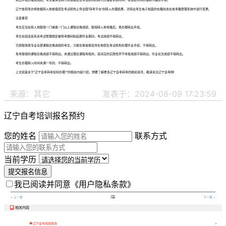
辽宁省招考办将依据转入地省级招生考试机构上传全国“转考平台”的转入办理结果，对转出考生电子档案的在籍状态在省考籍管理系统中进行变更。
注意事项
考生应当在转入地取得一门或者一门以上课程合格成绩，取得转入地考籍后，再办理转出手续。
考生在因违反有关考试管理规定被停考期间和延期毕业期间，考试成绩不得转出。
已经取得某专业全部课程合格成绩的考生，只能在我省报名所在地招生考试机构办理毕业手续，不得转出。
免考取得的课程合格成绩不得转出。未通过理论课程考核的，其对应的实践性环节考核成绩不得转出。毕业论文成绩不得转出。
考生办理转入时间未满一年的，不得转出。
上文就是关于“辽宁自考转考如何办理?”的相关内容介绍，想要了解更多辽宁自考转考的相关资讯，敬请关注辽宁自考网!
来源：其它
发表于：2024-08-09 17:23:59
辽宁自考培训报名预约
您的姓名
联系方式
当前学历
提交报名信息
我已阅读并同意
《用户隐私条款》

< 上一章
下一章 >
相关内容


辽宁自考成绩查询