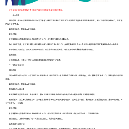
辽宁自考转考的办理流程主要分为省内转考和省际转考(转出)两种情况。
一、省内转考
网上申请：考生在规定时间内(如2024年下半年为8月7日至8月11日)登录“辽宁省高等教育自学考试网上服务平台”，通过“转考申请”快捷入口，选择“省
内转考申请”办理。
填报转考信息，提交本人转出申请。
审核与确认：
省市审核通过后(审核时间为8月14日至8月18日)，考生需核对转出的考籍信息。
确认信息无误后，点击“网上确认”(网上确认时间为8月21日至8月25日)，并按页面提示上传本人身份证电子图像和近期正面免冠头像的电子图像。
身份信息比对通过后，完成网上办理转考流程。网上确认未通过的考生，可在规定时间内重新上传资料进行确认。
结果查询：
转考办理结果，考生可于9月1日后理论课报名期间在“服务平台”查看。
二、省际转考(转出)
网上申请：
同样在规定时间内(如2024年下半年为8月7日至8月11日)登录“辽宁省高等教育自学考试网上服务平台”，通过“转考申请”快捷入口，选择“省外转考申请”
办理。
填报转考信息，提交本人转出申请。
现场确认与材料准备：
考生需持有效居民身份证、我省准考证、转入地准考证和我省成绩通知单到县(区)或市招生考试机构进行现场确认。
现场确认时，招生考试机构会打印《辽宁省高等教育自学考试转考(转出)登记表》，由考生签字确认、机构经办人签名并加盖印章。此表一式两份，一
份交给考生，一份存档。
审核与确认：
省市审核通过后(审核时间为8月14日至8月18日)，考生同样需要在网上进行确认(网上确认时间为8月21日至8月25日)。
确认无误后，上传身份证照片和本人近期免冠照片，完成网上转出确认。
结果查询与后续手续：
转出手续办理完成后，考生需关注转入地省级招生考试机构的转入办理要求和时间，按规定时间办理转入确认手续。