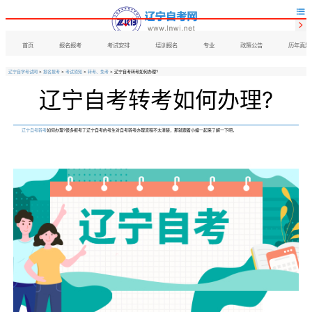


首页
报名报考
考试安排
培训报名
专业
政策公告
历年真题
辽宁自学考试网
>
报名报考
>
考试须知
>
转考、免考
> 辽宁自考转考如何办理?
辽宁自考转考如何办理?
辽宁自考转考
如何办理?很多报考了辽宁自考的考生对自考转考办理流程不太清楚，那就跟着小编一起来了解一下吧。